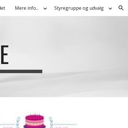
et
Mere info...
Styregruppe og udvalg
ion
E