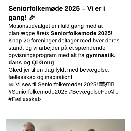
Seniorfolkemøde 2025 – Vi er i
gang! 🎉
Motionsudvalget er i fuld gang med at
planlægge årets
Seniorfolkemøde 2025
!
Knap 20 foreninger deltager med hver deres
stand, og vi arbejder på et spændende
opvisningsprogram med alt fra
gymnastik,
dans og Qi Gong
.
Glæd jer til en dag fyldt med bevægelse,
fællesskab og inspiration!
📅 Vi ses til Seniorfolkemødet 2025! 🔜💃🤸‍♂️
#Seniorfolkemøde2025 #BevægelseForAlle
#Fællesskab